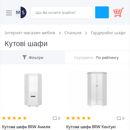
Інтернет-магазин меблів
Спальня
Гардеробні шафи
Кутові шафи
Фільтри
Сортувати:
По рейтингу
0
0
Кутова шафа BRW Амелія
Кутова шафа BRW Кентукі