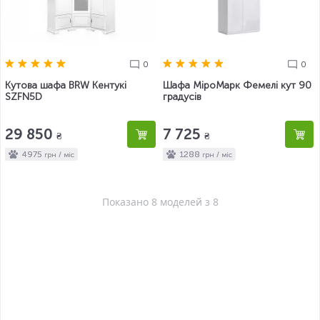
0
0
Кутова шафа BRW Кентукі
Шафа МіроМарк Фемелі кут 90
SZFN5D
градусів
29 850
7 725
₴
₴
4975
1288
грн / міс
грн / міс
Показано 8 моделей з 8