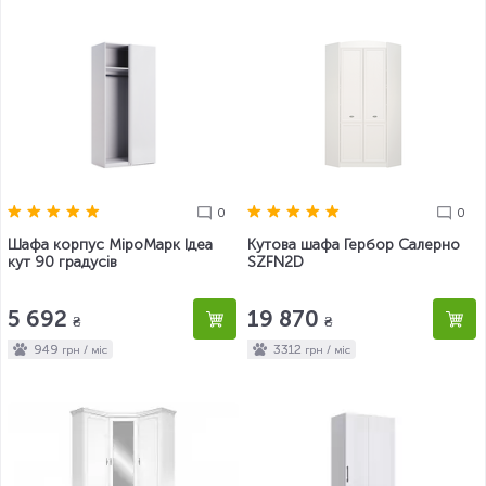
0
0
Шафа корпус МіроМарк Ідеа
Кутова шафа Гербор Салерно
кут 90 градусів
SZFN2D
5 692
19 870
₴
₴
949
3312
грн / міс
грн / міс