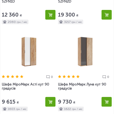
SZFN1D
SZFN2D
12 360
19 300
₴
₴
2060
3217
грн / міс
грн / міс
0
0
Шафа МіроМарк Асті кут 90
Шафа МіроМарк Луна кут 90
градусів
градусів
9 615
9 730
₴
₴
1603
1622
грн / міс
грн / міс