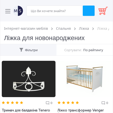
Інтернет-магазин меблів
Спальня
Ліжка
Ліжка д
Ліжка для новонароджених
Фільтри
Сортувати:
По рейтингу
0
0
Тримач для балдахіна Tenero
Ліжко трансформер Venger