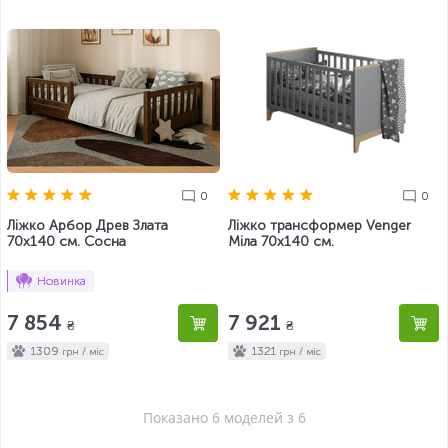
0
0
Ліжко Арбор Древ Злата
Ліжко трансформер Venger
70х140 см. Сосна
Міла 70х140 см.
Новинка
7 854
7 921
₴
₴
1309
1321
грн / міс
грн / міс
Показано 6 моделей з 6