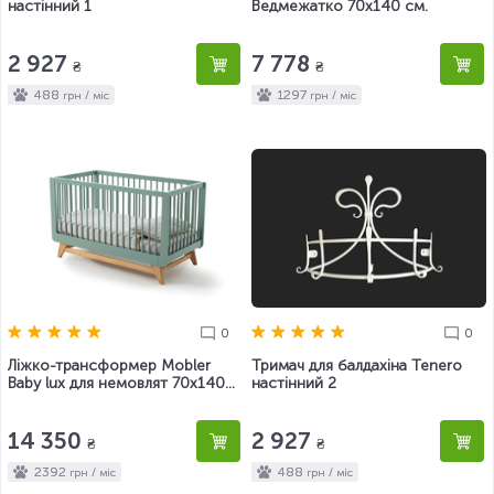
настінний 1
Ведмежатко 70х140 см.
2 927
7 778
₴
₴
488
1297
грн / міс
грн / міс
0
0
Ліжко-трансформер Mobler
Тримач для балдахіна Tenero
Baby lux для немовлят 70х140
настінний 2
см.
14 350
2 927
₴
₴
2392
488
грн / міс
грн / міс