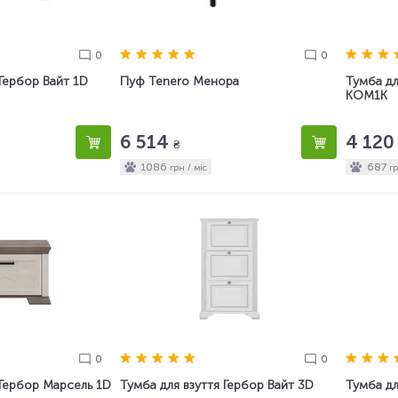
0
0
 Гербор Вайт 1D
Пуф Tenero Менора
Тумба дл
KOM1K
6 514
4 12
₴
1086
687
грн / міс
гр
0
0
 Гербор Марсель 1D
Тумба для взуття Гербор Вайт 3D
Тумба дл