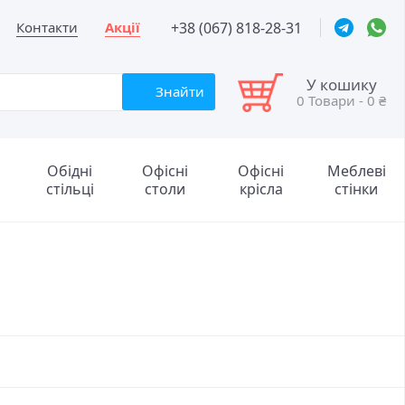
+38 (067) 818-28-31
Контакти
Акції
У кошику
Знайти
0 Товари
-
0 ₴
Обідні
Офісні
Офісні
Меблеві
стільці
столи
крісла
стінки