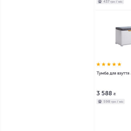
437
грн / міс
Тумба для взуття
3 588
₴
598
грн / міс