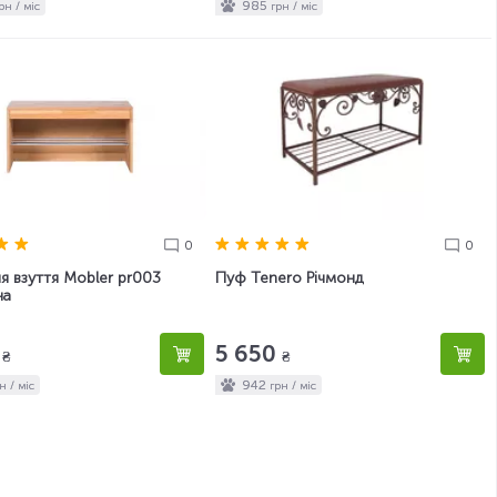
985
рн / міс
грн / міс
0
0
я взуття Mobler pr003
Пуф Tenero Річмонд
на
7
5 650
₴
₴
942
н / міс
грн / міс