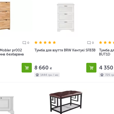
0
0
 Mobler pr002
Тумба для взуття BRW Кентукі SFB3B
Тумба дл
ина безбарвна
BUT1D
8 660
4 35
₴
1444
725
грн / міс
гр