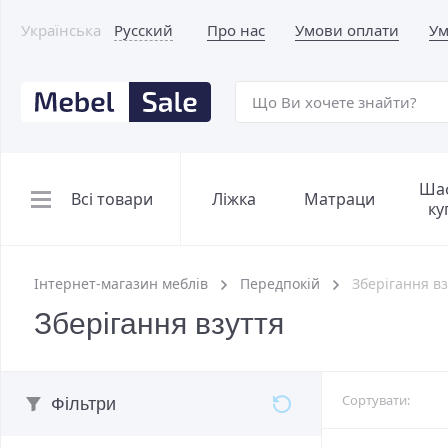
Українська
Русский
Про нас
Умови оплати
Ум
Ша
Всі товари
Ліжка
Матраци
ку
Інтернет-магазин меблів
Передпокій
Зберігання вз
Зберігання взуття
Сортувати:
Фільтри