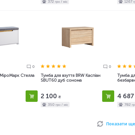
372
1267
грн / міс
г
0
0
 МіроМарк Стелла
Тумба для взуття BRW Каспіан
Тумба дл
SBUT60 дуб сонома
безбарв
2 100
4 68
₴
350
782
грн / міс
гр
Показати ще