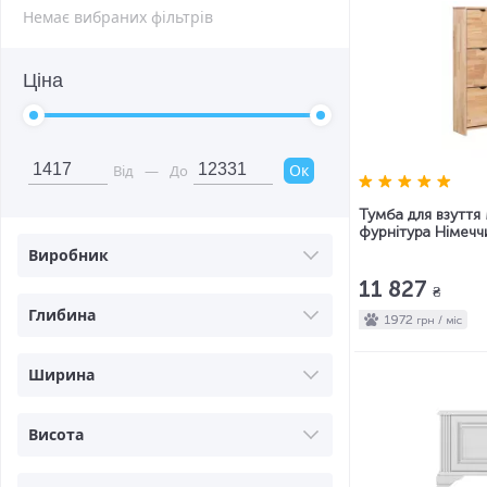
Немає вибраних фільтрів
Ціна
Ок
Від
—
До
Тумба для взуття
фурнітура Німечч
Виробник
11 827
₴
Глибина
1972
грн / міс
Ширина
Висота