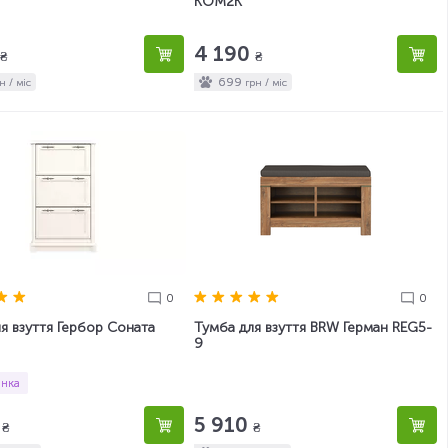
KOM2K
4 190
₴
₴
699
н / міс
грн / міс
0
0
я взуття Гербор Соната
Тумба для взуття BRW Герман REG5-
9
нка
0
5 910
₴
₴