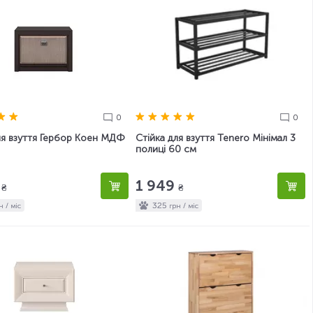
0
0
я взуття Гербор Коен МДФ
Стійка для взуття Tenero Мінімал 3
полиці 60 см
0
1 949
₴
₴
325
н / міс
грн / міс