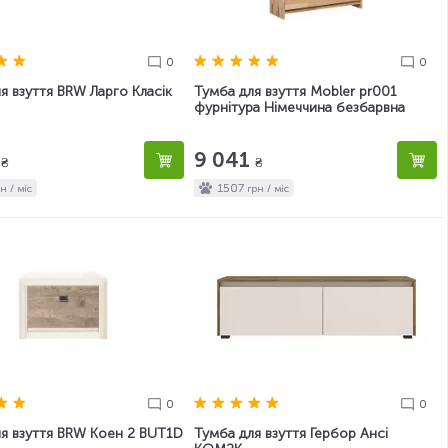
0
0
я взуття BRW Ларго Класік
Тумба для взуття Mobler pr001
фурнітура Німеччина безбарвна
0
9 041
₴
₴
1507
н / міс
грн / міс
0
0
я взуття BRW Коен 2 BUT1D
Тумба для взуття Гербор Ансі