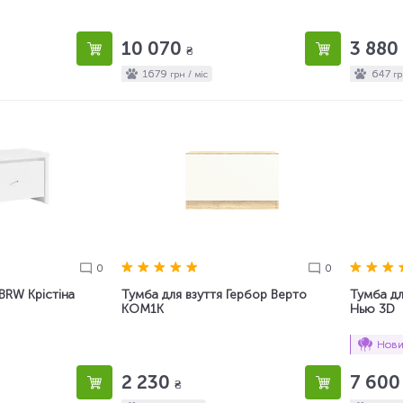
10 070
3 880
₴
1679
647
грн / міс
гр
0
0
BRW Крістіна
Тумба для взуття Гербор Верто
Тумба дл
KOM1K
Нью 3D
Нови
2 230
7 60
₴