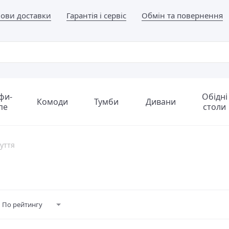
ови доставки
Гарантія і сервіс
Обмін та повернення
фи-
Обідні
Комоди
Тумби
Дивани
пе
столи
уття
По рейтингу