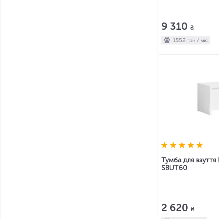
9 310
₴
1552
грн / міс
Тумба для взуття 
SBUT60
2 620
₴